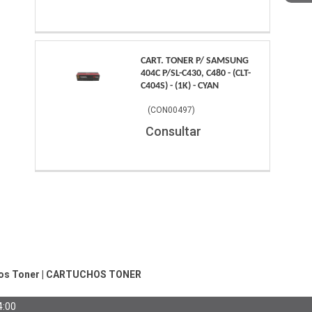
CART. TONER P/ SAMSUNG
404C P/SL-C430, C480 - (CLT-
C404S) - (1K) - CYAN
(
CON00497
)
Consultar
os Toner
|
CARTUCHOS TONER
4:00