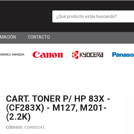
RMACIÓN
CONTACTO
CART. TONER P/ HP 83X -
(CF283X) - M127, M201-
(2.2K)
CÓDIGO:
CON00241