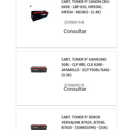
CART. TONER P/ CANON CRG-
045K - LBP-610, MF630C,
MF634 - NEGRO - (1.4K)
(
CON00164
)
Consultar
CART. TONER P/ SAMSUNG
506L - CLP 680, CLX 6260 -
AMARILLO - (CLT-Y506L/XAA) -
(3.5K)
(
CON00513
)
Consultar
CART. TONER P/ XEROX
VERSALINK B7025, B7030,
B7035 - (106R03396) - (31K)