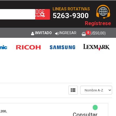
LINEAS ROTATIVAS
5263-9300
Regístrese
INVITADO
INGRESAR
0
(U$S
0,00
)
1200,
Consultar