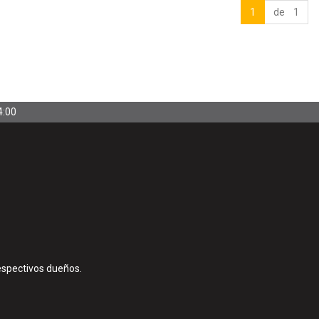
1
de 1
4:00
espectivos dueños.