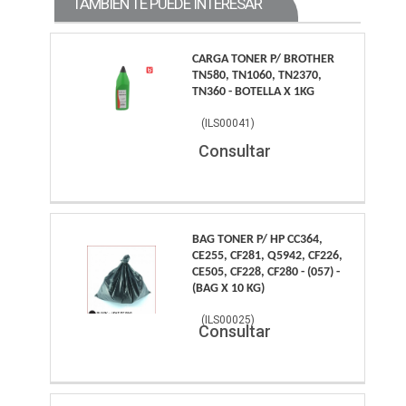
TAMBIÉN TE PUEDE INTERESAR
CARGA TONER P/ BROTHER
TN580, TN1060, TN2370,
TN360 - BOTELLA X 1KG
(
ILS00041
)
Consultar
BAG TONER P/ HP CC364,
CE255, CF281, Q5942, CF226,
CE505, CF228, CF280 - (057) -
(BAG X 10 KG)
(
ILS00025
)
Consultar