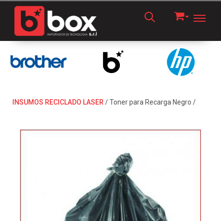
Toggl
INSUMOS RECICLADO LASER
/
Toner para Recarga Negro
/