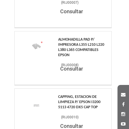
(
RIJ00007
)
Consultar
ALMOHADILLA PAD P/
IMPRESORA L355 L210 L220
L380 L365 COMPATIBLES
EPSON
(
RIJ00008
)
Consultar
CAPPING, ESTACION DE
LIMPIEZA P/ EPSON I3200
5113 4720 DX5 CAP TOP
(
RIJ00010
)
Consultar