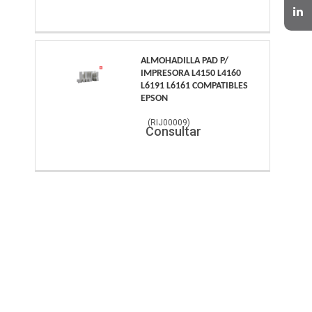
ALMOHADILLA PAD P/
IMPRESORA L4150 L4160
L6191 L6161 COMPATIBLES
EPSON
(
RIJ00009
)
Consultar