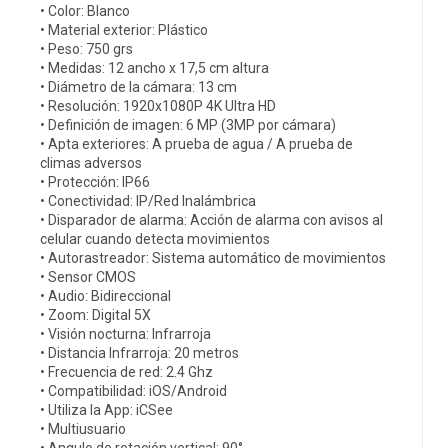
• Color: Blanco
• Material exterior: Plástico
• Peso: 750 grs
• Medidas: 12 ancho x 17,5 cm altura
• Diámetro de la cámara: 13 cm
• Resolución: 1920x1080P 4K Ultra HD
• Definición de imagen: 6 MP (3MP por cámara)
• Apta exteriores: A prueba de agua / A prueba de
climas adversos
• Protección: IP66
• Conectividad: IP/Red Inalámbrica
• Disparador de alarma: Acción de alarma con avisos al
celular cuando detecta movimientos
• Autorastreador: Sistema automático de movimientos
• Sensor CMOS
• Audio: Bidireccional
• Zoom: Digital 5X
• Visión nocturna: Infrarroja
• Distancia Infrarroja: 20 metros
• Frecuencia de red: 2.4 Ghz
• Compatibilidad: iOS/Android
• Utiliza la App: iCSee
• Multiusuario
• Angulo de rotación vertical: 90°