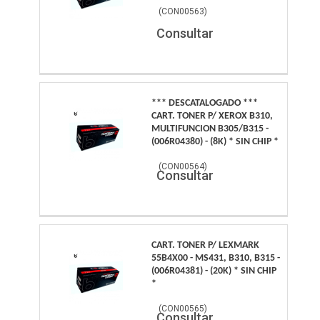
(
CON00563
)
Consultar
*** DESCATALOGADO ***
CART. TONER P/ XEROX B310,
MULTIFUNCION B305/B315 -
(006R04380) - (8K) * SIN CHIP *
(
CON00564
)
Consultar
CART. TONER P/ LEXMARK
55B4X00 - MS431, B310, B315 -
(006R04381) - (20K) * SIN CHIP
*
(
CON00565
)
Consultar