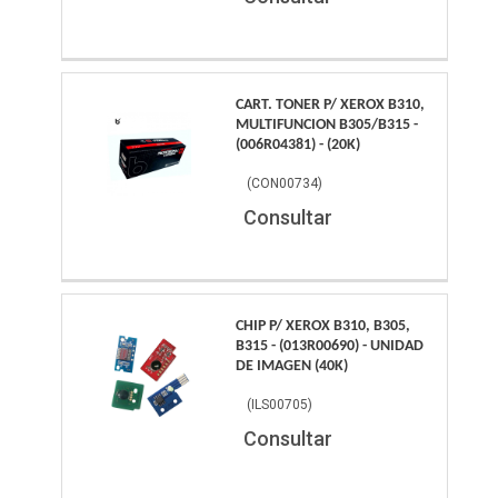
CART. TONER P/ XEROX B310,
MULTIFUNCION B305/B315 -
(006R04381) - (20K)
(
CON00734
)
Consultar
CHIP P/ XEROX B310, B305,
B315 - (013R00690) - UNIDAD
DE IMAGEN (40K)
(
ILS00705
)
Consultar