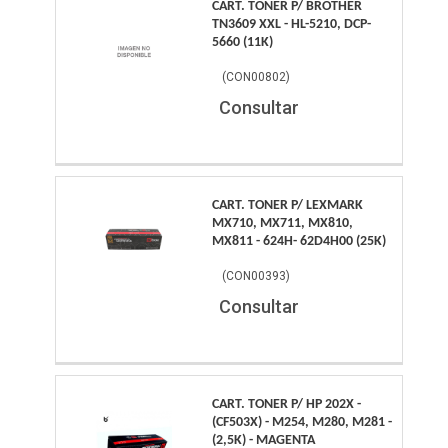
CART. TONER P/ BROTHER
TN3609 XXL - HL-5210, DCP-
5660 (11K)
(
CON00802
)
Consultar
CART. TONER P/ LEXMARK
MX710, MX711, MX810,
MX811 - 624H- 62D4H00 (25K)
(
CON00393
)
Consultar
CART. TONER P/ HP 202X -
(CF503X) - M254, M280, M281 -
(2,5K) - MAGENTA