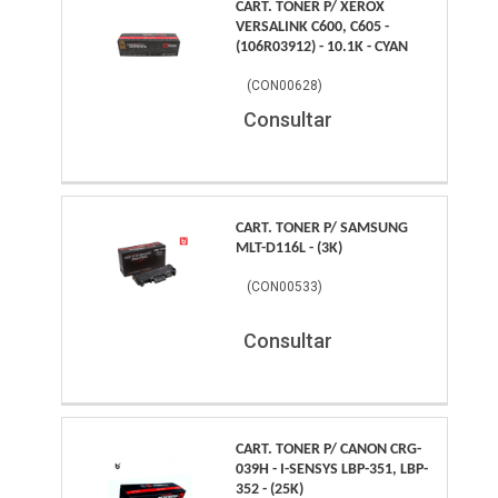
CART. TONER P/ XEROX
VERSALINK C600, C605 -
(106R03912) - 10.1K - CYAN
(
CON00628
)
Consultar
CART. TONER P/ SAMSUNG
MLT-D116L - (3K)
(
CON00533
)
Consultar
CART. TONER P/ CANON CRG-
039H - I-SENSYS LBP-351, LBP-
352 - (25K)