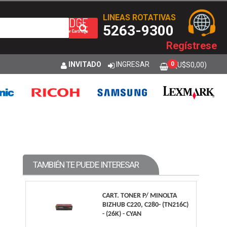
LINEAS ROTATIVAS
5263-9300
Regístrese
INVITADO
INGRESAR
0
(U$S
0,00
)
TAMBIÉN TE PUEDE INTERESAR
CART. TONER P/ MINOLTA
BIZHUB C220, C280- (TN216C)
- (26K) - CYAN