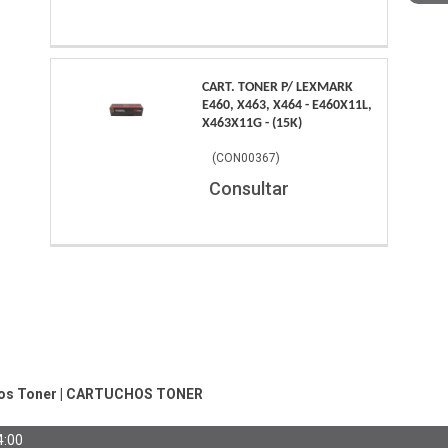
CART. TONER P/ LEXMARK
E460, X463, X464 - E460X11L,
X463X11G - (15K)
(
CON00367
)
Consultar
os Toner
|
CARTUCHOS TONER
4:00