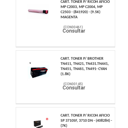
CART. TONER P/ RICOH AFICIO
MP C2003, MP C2004, MP
C2503 - (841920) - (9.5K)
MAGENTA
(
CON00461
)
Consultar
CART. TONER P/ BROTHER
TN411, TN421, TN431.TN441,
TN451, TN461, TN491- CYAN
(1.8K)
(
CON00145
)
Consultar
CART. TONER P/ RICOH AFICIO
SP 3710SF, 3710 DN - (408284) -
(7K)