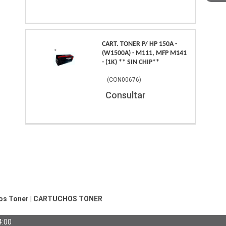
CART. TONER P/ HP 150A -
(W1500A) - M111, MFP M141
- (1K) ** SIN CHIP**
(
CON00676
)
Consultar
os Toner
|
CARTUCHOS TONER
4:00