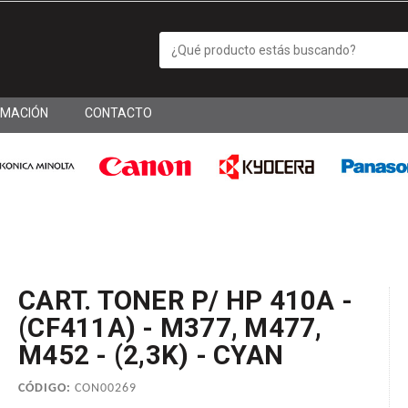
RMACIÓN
CONTACTO
CART. TONER P/ HP 410A -
(CF411A) - M377, M477,
M452 - (2,3K) - CYAN
CÓDIGO:
CON00269