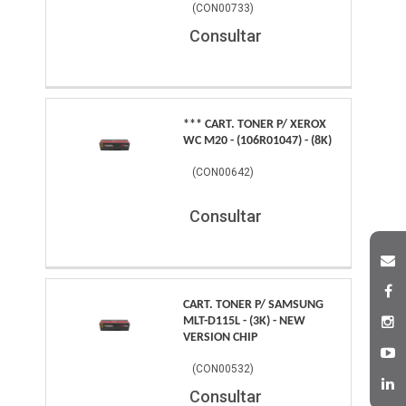
(
CON00733
)
Consultar
*** CART. TONER P/ XEROX
WC M20 - (106R01047) - (8K)
(
CON00642
)
Consultar
CART. TONER P/ SAMSUNG
MLT-D115L - (3K) - NEW
VERSION CHIP
(
CON00532
)
Consultar