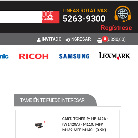
LINEAS ROTATIVAS
5263-9300
Regístrese
INVITADO
INGRESAR
0
(U$S
0,00
)
TAMBIÉN TE PUEDE INTERESAR
CART. TONER P/ HP 142A -
(W1420A) - M110, MFP
M139,MFP M140 - (0.9K)