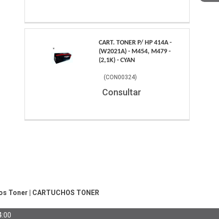
CART. TONER P/ HP 414A -
(W2021A) - M454, M479 -
(2,1K) - CYAN
(
CON00324
)
Consultar
os Toner
|
CARTUCHOS TONER
4:00