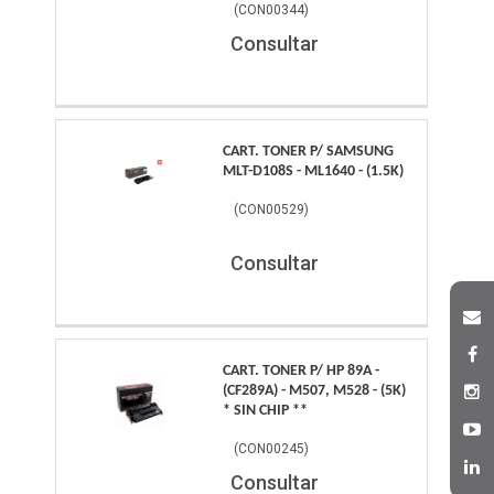
(
CON00344
)
Consultar
CART. TONER P/ SAMSUNG
MLT-D108S - ML1640 - (1.5K)
(
CON00529
)
Consultar
CART. TONER P/ HP 89A -
(CF289A) - M507, M528 - (5K)
* SIN CHIP **
(
CON00245
)
Consultar