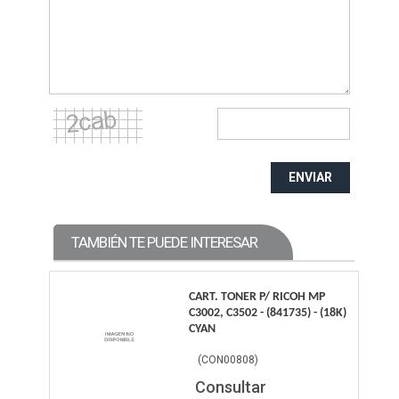
ENVIAR
TAMBIÉN TE PUEDE INTERESAR
CART. TONER P/ RICOH MP
C3002, C3502 - (841735) - (18K)
CYAN
(
CON00808
)
Consultar