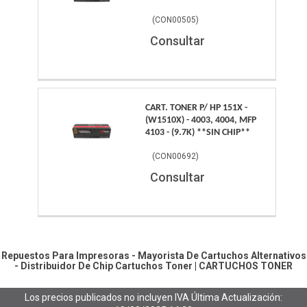
(
CON00505
)
Consultar
CART. TONER P/ HP 151X -
(W1510X) - 4003, 4004, MFP
4103 - (9.7K) **SIN CHIP**
(
CON00692
)
Consultar
Repuestos Para Impresoras - Mayorista De Cartuchos Alternativos
- Distribuidor De Chip
Cartuchos Toner
|
CARTUCHOS TONER
Los precios publicados no incluyen IVA
Última Actualización: