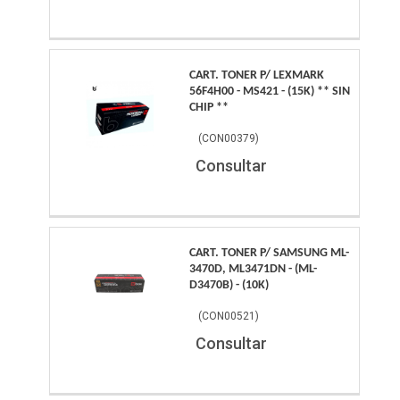
CART. TONER P/ LEXMARK
56F4H00 - MS421 - (15K) ** SIN
CHIP **
(
CON00379
)
Consultar
CART. TONER P/ SAMSUNG ML-
3470D, ML3471DN - (ML-
D3470B) - (10K)
(
CON00521
)
Consultar