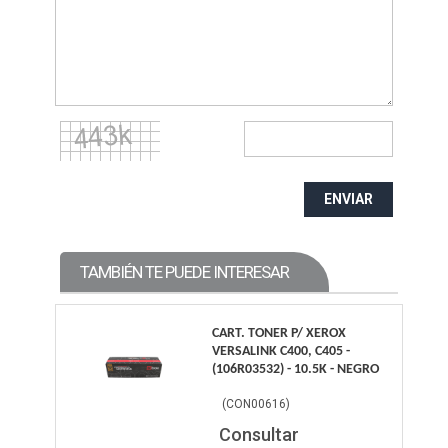
ENVIAR
TAMBIÉN TE PUEDE INTERESAR
CART. TONER P/ XEROX
VERSALINK C400, C405 -
(106R03532) - 10.5K - NEGRO
(
CON00616
)
Consultar