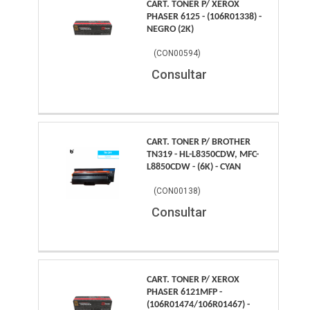
CART. TONER P/ XEROX
PHASER 6125 - (106R01338) -
NEGRO (2K)
(
CON00594
)
Consultar
CART. TONER P/ BROTHER
TN319 - HL-L8350CDW, MFC-
L8850CDW - (6K) - CYAN
(
CON00138
)
Consultar
CART. TONER P/ XEROX
PHASER 6121MFP -
(106R01474/106R01467) -