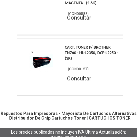
MAGENTA - (2.6K)
(
CON00588
)
Consultar
CART. TONER P/ BROTHER
TN760 - HL-L2350, DCP-L2250 -
(3K)
(
CON00157
)
Consultar
Repuestos Para Impresoras - Mayorista De Cartuchos Alternativos
- Distribuidor De Chip
Cartuchos Toner
|
CARTUCHOS TONER
Los precios publicados no incluyen IVA
Última Actualización: