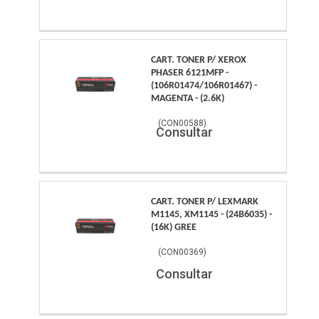
CART. TONER P/ XEROX
PHASER 6121MFP -
(106R01474/106R01467) -
MAGENTA - (2.6K)
(
CON00588
)
Consultar
CART. TONER P/ LEXMARK
M1145, XM1145 - (24B6035) -
(16K) GREE
(
CON00369
)
Consultar