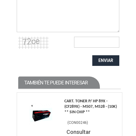
ENVIAR
TAMBIÉN TE PUEDE INTERESAR
CART. TONER P/ HP 89X -
(CF289X) - M507, M528 - (10K)
** SIN CHIP **
(
CON00246
)
Consultar