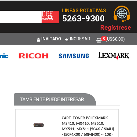
LINEAS ROTATIVAS
5263-9300
Regístrese
INVITADO
INGRESAR
0
(U$S
0,00
)
TAMBIÉN TE PUEDE INTERESAR
CART. TONER P/ LEXMARK
MS410, MX410, MS510,
MX511, MX611 (504X / 604H)
- (50F4X00 / 60F4H00) - (10K)