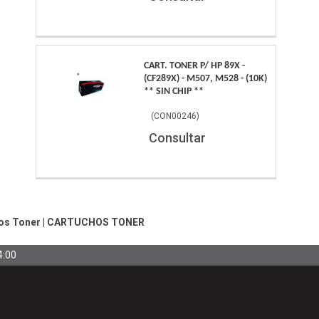
CART. TONER P/ HP 89X -
(CF289X) - M507, M528 - (10K)
** SIN CHIP **
(
CON00246
)
Consultar
os Toner
|
CARTUCHOS TONER
4:00