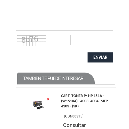
ENVIAR
TAMBIÉN TE PUEDE INTERESAR
CART. TONER P/ HP 151A -
(W1510A) - 4003, 4004, MFP
4103 - (3K)
(
CON00315
)
Consultar