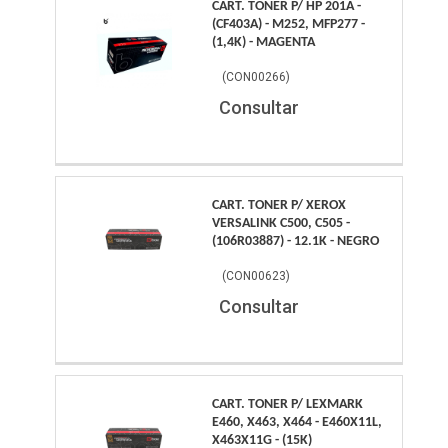
CART. TONER P/ HP 201A -
(CF403A) - M252, MFP277 -
(1,4K) - MAGENTA
(
CON00266
)
Consultar
CART. TONER P/ XEROX
VERSALINK C500, C505 -
(106R03887) - 12.1K - NEGRO
(
CON00623
)
Consultar
CART. TONER P/ LEXMARK
E460, X463, X464 - E460X11L,
X463X11G - (15K)