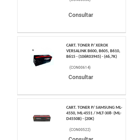
Consultar
CART. TONER P/ XEROX
VERSALINK B600, B605, B610,
B615 - (106R03945) - (46,7K)
(
CON00614
)
Consultar
CART. TONER P/ SAMSUNG ML-
4550, ML-4551 / MLT-308- (ML-
D4550B) - (20K)
(
CON00522
)
Consultar