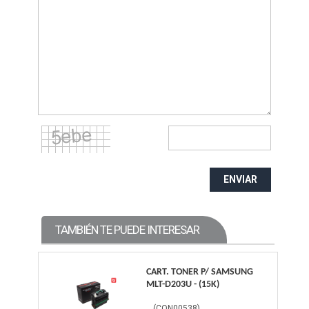
ENVIAR
TAMBIÉN TE PUEDE INTERESAR
CART. TONER P/ SAMSUNG
MLT-D203U - (15K)
(
CON00538
)