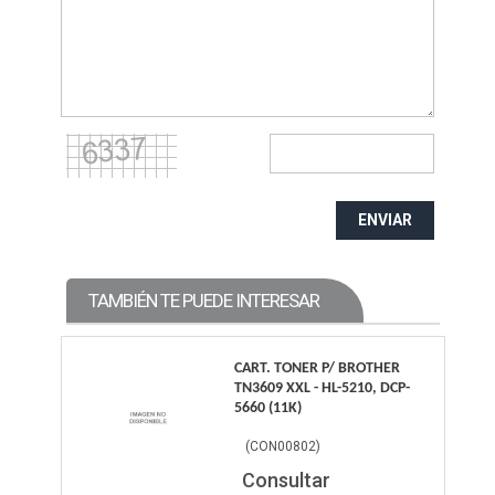
ENVIAR
TAMBIÉN TE PUEDE INTERESAR
CART. TONER P/ BROTHER
TN3609 XXL - HL-5210, DCP-
5660 (11K)
(
CON00802
)
Consultar