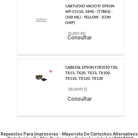
CARTUCHO VACIO P/ EPSON
WF-C5110, 5690 - (T7863) -
(100 ML) - YELLOW - (CON
CHIP)
(
IIJ00142
)
Consultar
CABEZAL EPSON F181010 T20,
TX13, TX20, TX23, TX100,
TX110, TX120, TX130
(
RIJ00012
)
Consultar
Repuestos Para Impresoras - Mayorista De Cartuchos Alternativos