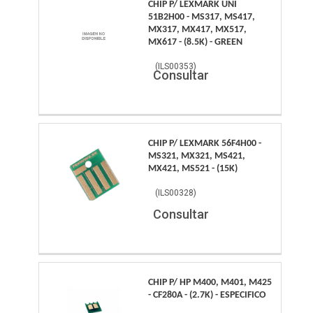
CHIP P/ LEXMARK UNI
51B2H00 - MS317, MS417,
MX317, MX417, MX517,
MX617 - (8.5K) - GREEN
(
ILS00353
)
Consultar
CHIP P/ LEXMARK 56F4H00 -
MS321, MX321, MS421,
MX421, MS521 - (15K)
(
ILS00328
)
Consultar
CHIP P/ HP M400, M401, M425
- CF280A - (2.7K) - ESPECIFICO