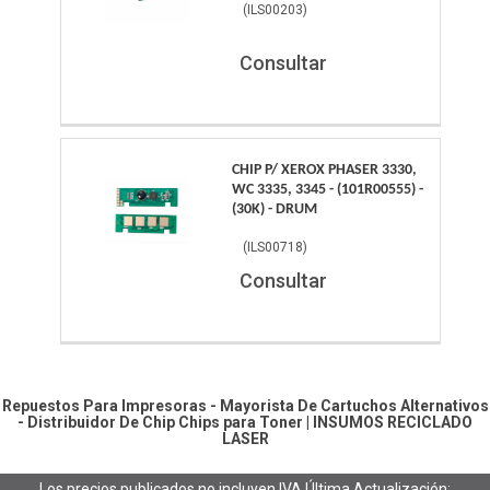
(
ILS00203
)
Consultar
CHIP P/ XEROX PHASER 3330,
WC 3335, 3345 - (101R00555) -
(30K) - DRUM
(
ILS00718
)
Consultar
Repuestos Para Impresoras - Mayorista De Cartuchos Alternativos
- Distribuidor De Chip
Chips para Toner
|
INSUMOS RECICLADO
LASER
Los precios publicados no incluyen IVA
Última Actualización: