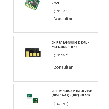
CYAN
(
ILS00514
)
Consultar
CHIP P/ SAMSUNG D307L -
MLT-D307L - (15K)
(
ILS00645
)
Consultar
CHIP P/ XEROX PHASER 7100 -
(106R02612) - (10K) - BLACK
(
ILS00763
)