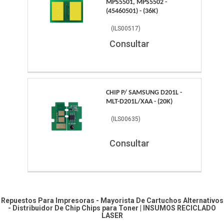
MPS5501, MPS5502 -
(45460501) - (36K)
(
ILS00517
)
Consultar
CHIP P/ SAMSUNG D201L -
MLT-D201L/XAA - (20K)
(
ILS00635
)
Consultar
Repuestos Para Impresoras - Mayorista De Cartuchos Alternativos
- Distribuidor De Chip
Chips para Toner
|
INSUMOS RECICLADO
LASER