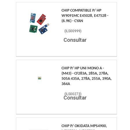
CHIP COMPATIBLE P/ HP
W9091MC E45028, E47528 -
(6.9K) - CYAN
(
ILS00999
)
Consultar
CHIP P/ HP UNI MONO A -
(M43) - CF283A, 285A, 278A,
505A 435A, 278A, 255A, 390A,
364A
(
ILS00273
)
Consultar
CHIP P/ OKIDATA MPS4900,