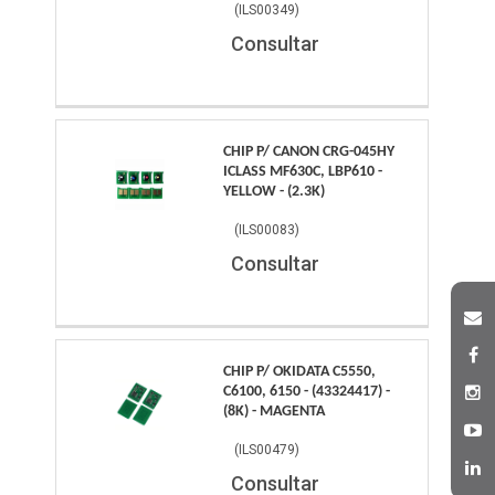
(
ILS00349
)
Consultar
CHIP P/ CANON CRG-045HY
ICLASS MF630C, LBP610 -
YELLOW - (2.3K)
(
ILS00083
)
Consultar
CHIP P/ OKIDATA C5550,
C6100, 6150 - (43324417) -
(8K) - MAGENTA
(
ILS00479
)
Consultar