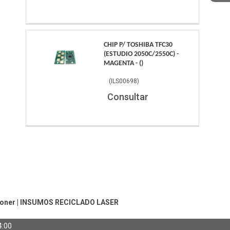
CHIP P/ TOSHIBA TFC30
(ESTUDIO 2050C/2550C) -
MAGENTA - ()
(
ILS00698
)
Consultar
Toner
|
INSUMOS RECICLADO LASER
4:00