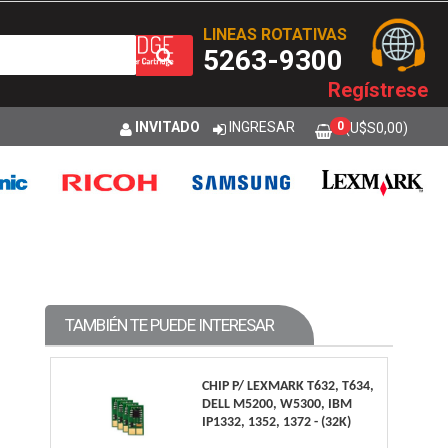
LINEAS ROTATIVAS
5263-9300
Regístrese
INVITADO
INGRESAR
0
(U$S
0,00
)
TAMBIÉN TE PUEDE INTERESAR
CHIP P/ LEXMARK T632, T634,
DELL M5200, W5300, IBM
IP1332, 1352, 1372 - (32K)