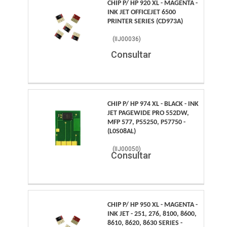
CHIP P/ HP 920 XL - MAGENTA -
INK JET OFFICEJET 6500
PRINTER SERIES (CD973A)
(
IIJ00036
)
Consultar
CHIP P/ HP 974 XL - BLACK - INK
JET PAGEWIDE PRO 552DW,
MFP 577, P55250, P57750 -
(L0S08AL)
(
IIJ00050
)
Consultar
CHIP P/ HP 950 XL - MAGENTA -
INK JET - 251, 276, 8100, 8600,
8610, 8620, 8630 SERIES -