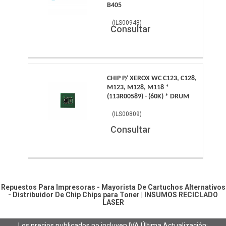
B405
(
ILS00948
)
Consultar
CHIP P/ XEROX WC C123, C128,
M123, M128, M118 *
(113R00589) - (60K) * DRUM
(
ILS00809
)
Consultar
Repuestos Para Impresoras - Mayorista De Cartuchos Alternativos
- Distribuidor De Chip
Chips para Toner
|
INSUMOS RECICLADO
LASER
Los precios publicados no incluyen IVA
Última Actualización: