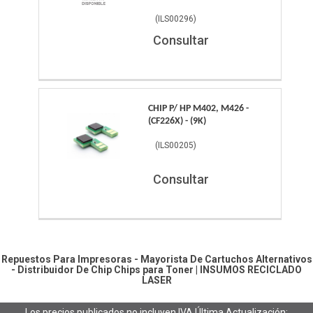
(
ILS00296
)
Consultar
CHIP P/ HP M402, M426 -
(CF226X) - (9K)
(
ILS00205
)
Consultar
Repuestos Para Impresoras - Mayorista De Cartuchos Alternativos
- Distribuidor De Chip
Chips para Toner
|
INSUMOS RECICLADO
LASER
Los precios publicados no incluyen IVA
Última Actualización: