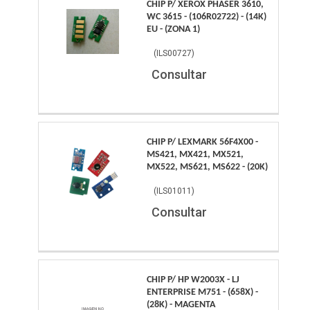
CHIP P/ XEROX PHASER 3610,
WC 3615 - (106R02722) - (14K)
EU - (ZONA 1)
(
ILS00727
)
Consultar
CHIP P/ LEXMARK 56F4X00 -
MS421, MX421, MX521,
MX522, MS621, MS622 - (20K)
(
ILS01011
)
Consultar
CHIP P/ HP W2003X - LJ
ENTERPRISE M751 - (658X) -
(28K) - MAGENTA