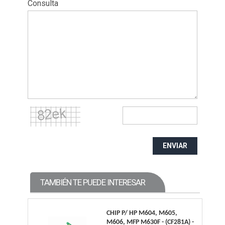
Consulta
ENVIAR
TAMBIÉN TE PUEDE INTERESAR
CHIP P/ HP M604, M605,
M606, MFP M630F - (CF281A) -