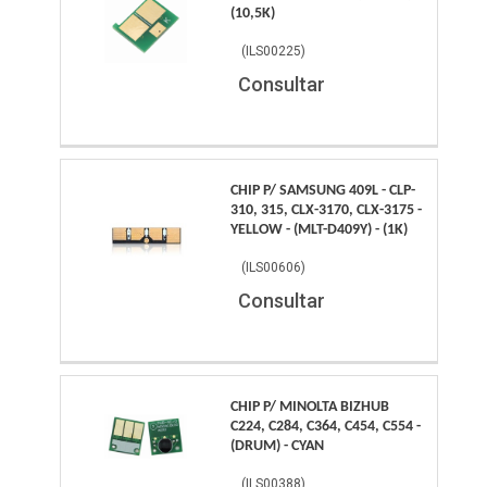
(10,5K)
(
ILS00225
)
Consultar
CHIP P/ SAMSUNG 409L - CLP-
310, 315, CLX-3170, CLX-3175 -
YELLOW - (MLT-D409Y) - (1K)
(
ILS00606
)
Consultar
CHIP P/ MINOLTA BIZHUB
C224, C284, C364, C454, C554 -
(DRUM) - CYAN
(
ILS00388
)