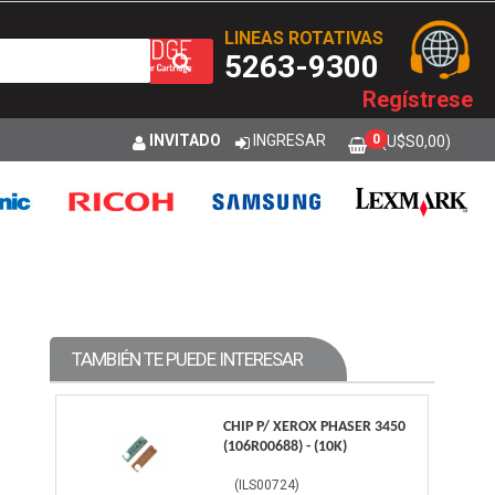
LINEAS ROTATIVAS
5263-9300
Regístrese
INVITADO
INGRESAR
0
(U$S
0,00
)
TAMBIÉN TE PUEDE INTERESAR
CHIP P/ XEROX PHASER 3450
(106R00688) - (10K)
(
ILS00724
)