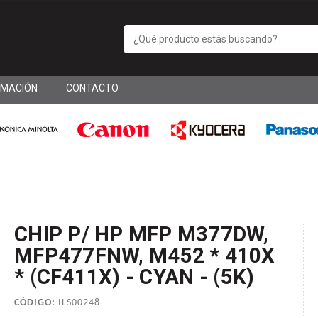
RMACIÓN
CONTACTO
CHIP P/ HP MFP M377DW,
MFP477FNW, M452 * 410X
* (CF411X) - CYAN - (5K)
CÓDIGO:
ILS00248