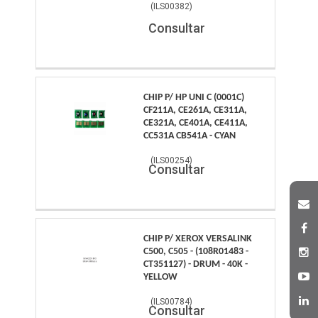
(
ILS00382
)
Consultar
CHIP P/ HP UNI C (0001C)
CF211A, CE261A, CE311A,
CE321A, CE401A, CE411A,
CC531A CB541A - CYAN
(
ILS00254
)
Consultar
CHIP P/ XEROX VERSALINK
C500, C505 - (108R01483 -
CT351127) - DRUM - 40K -
YELLOW
(
ILS00784
)
Consultar