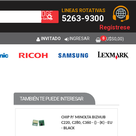
LINEAS ROTATIVAS
5263-9300
Regístrese
INVITADO
INGRESAR
0
(U$S
0,00
)
TAMBIÉN TE PUEDE INTERESAR
CHIP P/ MINOLTA BIZHUB
C220, C280, C360 - () - (K) - EU
- BLACK