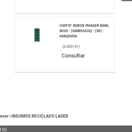
CHIP P/ XEROX PHASER 6000,
6010 - (106R01632) - (1K) -
MAGENTA
(
ILS00741
)
Consultar
Toner
|
INSUMOS RECICLADO LASER
4:00