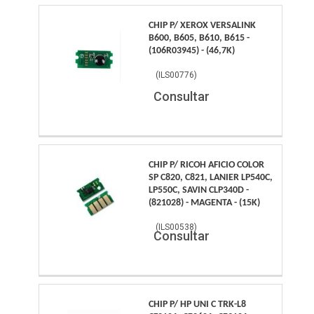
CHIP P/ XEROX VERSALINK
B600, B605, B610, B615 -
(106R03945) - (46,7K)
(
ILS00776
)
Consultar
CHIP P/ RICOH AFICIO COLOR
SP C820, C821, LANIER LP540C,
LP550C, SAVIN CLP340D -
(821028) - MAGENTA - (15K)
(
ILS00538
)
Consultar
CHIP P/ HP UNI C TRK-L8