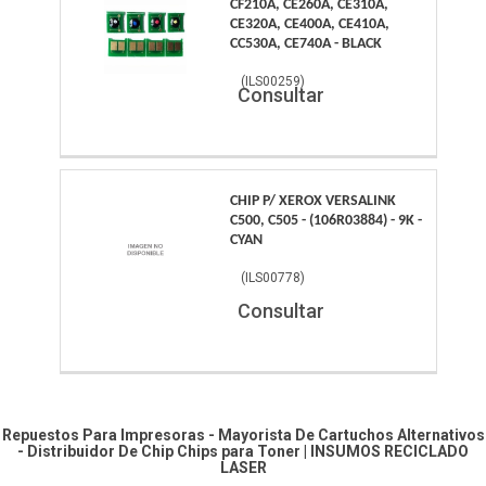
CF210A, CE260A, CE310A,
CE320A, CE400A, CE410A,
CC530A, CE740A - BLACK
(
ILS00259
)
Consultar
CHIP P/ XEROX VERSALINK
C500, C505 - (106R03884) - 9K -
CYAN
(
ILS00778
)
Consultar
Repuestos Para Impresoras - Mayorista De Cartuchos Alternativos
- Distribuidor De Chip
Chips para Toner
|
INSUMOS RECICLADO
LASER