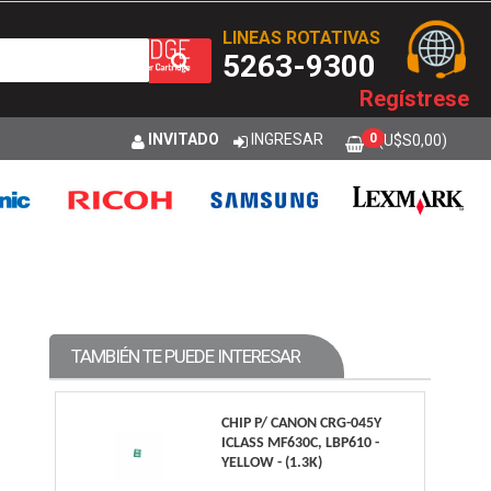
LINEAS ROTATIVAS
5263-9300
Regístrese
INVITADO
INGRESAR
0
(U$S
0,00
)
TAMBIÉN TE PUEDE INTERESAR
CHIP P/ CANON CRG-045Y
ICLASS MF630C, LBP610 -
YELLOW - (1.3K)