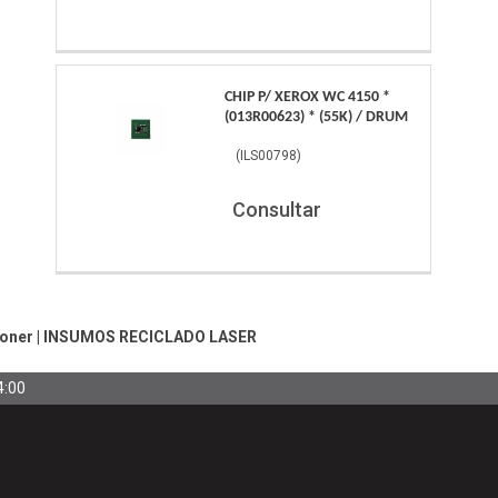
CHIP P/ XEROX WC 4150 *
(013R00623) * (55K) / DRUM
(
ILS00798
)
Consultar
Toner
|
INSUMOS RECICLADO LASER
4:00