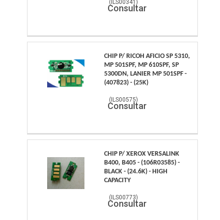
(
ILS00341
)
Consultar
CHIP P/ RICOH AFICIO SP 5310,
MP 501SPF, MP 610SPF, SP
5300DN, LANIER MP 501SPF -
(407823) - (25K)
(
ILS00575
)
Consultar
CHIP P/ XEROX VERSALINK
B400, B405 - (106R03585) -
BLACK - (24.6K) - HIGH
CAPACITY
(
ILS00773
)
Consultar