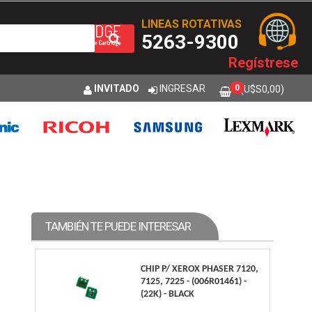
LINEAS ROTATIVAS
5263-9300
Regístrese
INVITADO
INGRESAR
0
(U$S
0,00
)
TAMBIÉN TE PUEDE INTERESAR
CHIP P/ XEROX PHASER 7120,
7125, 7225 - (006R01461) -
(22K) - BLACK