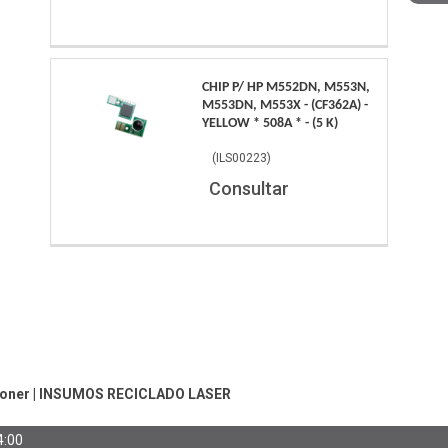
CHIP P/ HP M552DN, M553N,
M553DN, M553X - (CF362A) -
YELLOW * 508A * - (5 K)
(
ILS00223
)
Consultar
Toner
|
INSUMOS RECICLADO LASER
4:00