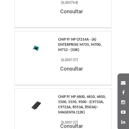
(
ILS00764
)
Consultar
CHIP P/ HP CF214A - (A)
ENTERPRISE M725, M700,
M712 - (10K)
(
ILS00137
)
Consultar
CHIP P/ HP 4600, 4610, 4650,
5500, 5550, 9500 - (C9733A,
C9723A, 8553A, 8563A) -
MAGENTA (12K)
(
ILS00127
)
Consultar