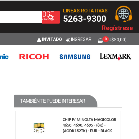
LINEAS ROTATIVAS
5263-9300
Regístrese
INVITADO
INGRESAR
0
(U$S
0,00
)
TAMBIÉN TE PUEDE INTERESAR
CHIP P/ MINOLTA MAGICOLOR
4650, 4690, 4695 - (8K) -
(AODK182TK) - EUR - BLACK