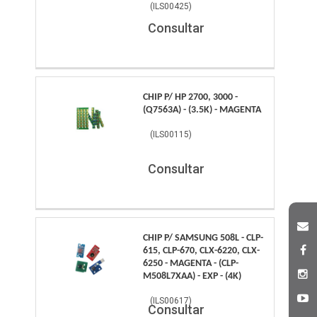
(
ILS00425
)
Consultar
CHIP P/ HP 2700, 3000 -
(Q7563A) - (3.5K) - MAGENTA
(
ILS00115
)
Consultar
CHIP P/ SAMSUNG 508L - CLP-
615, CLP-670, CLX-6220, CLX-
6250 - MAGENTA - (CLP-
M508L7XAA) - EXP - (4K)
(
ILS00617
)
Consultar