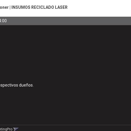
Toner
|
INSUMOS RECICLADO LASER
4:00
espectivos dueños.
etingPro