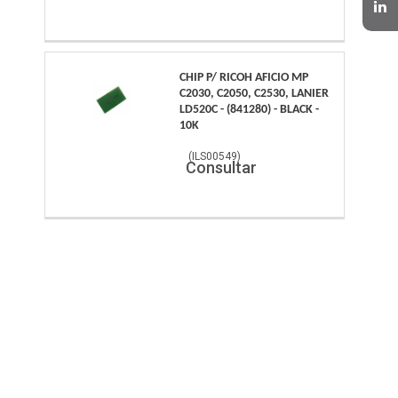
CHIP P/ RICOH AFICIO MP
C2030, C2050, C2530, LANIER
LD520C - (841280) - BLACK -
10K
(
ILS00549
)
Consultar