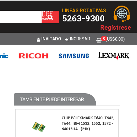
LINEAS ROTATIVAS
5263-9300
Regístrese
INVITADO
INGRESAR
0
(U$S
0,00
)
TAMBIÉN TE PUEDE INTERESAR
CHIP P/ LEXMARK T640, T642,
T644, IBM 1532, 1552, 1572 -
64015HA - (21K)