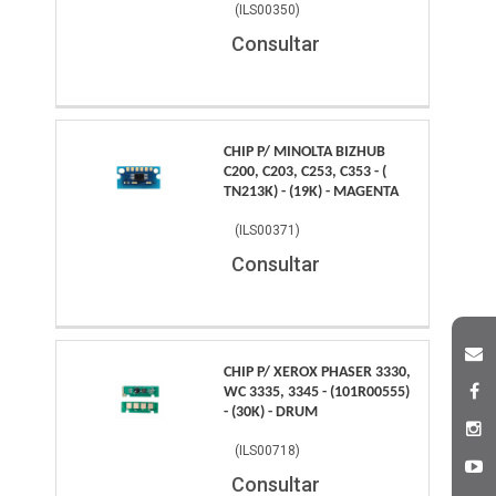
(
ILS00350
)
Consultar
CHIP P/ MINOLTA BIZHUB
C200, C203, C253, C353 - (
TN213K) - (19K) - MAGENTA
(
ILS00371
)
Consultar
CHIP P/ XEROX PHASER 3330,
WC 3335, 3345 - (101R00555)
- (30K) - DRUM
(
ILS00718
)
Consultar