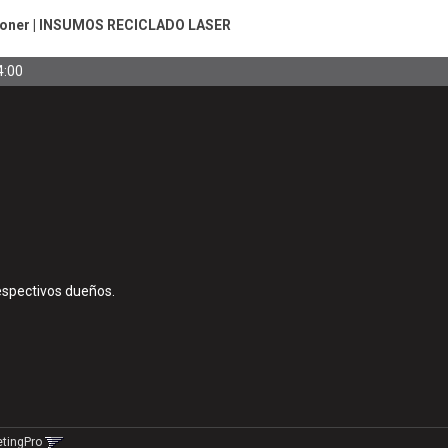
Toner
|
INSUMOS RECICLADO LASER
4:00
espectivos dueños.
etingPro