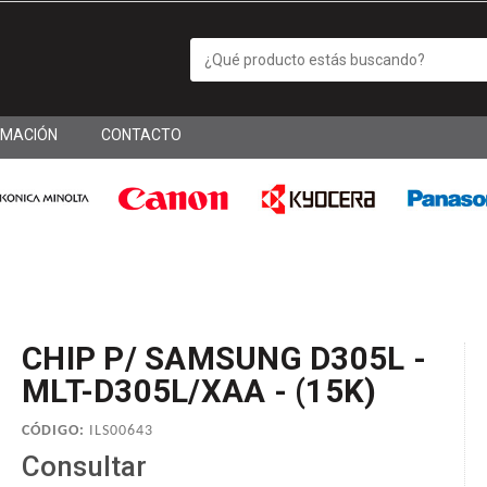
RMACIÓN
CONTACTO
CHIP P/ SAMSUNG D305L -
MLT-D305L/XAA - (15K)
CÓDIGO:
ILS00643
Consultar