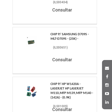
(
ILS00434
)
Consultar
CHIP P/ SAMSUNG D709S -
MLT-D709S - (25K) -
(
ILS00651
)
Consultar
CHIP P/ HP W1420A -
LASERJET HP LASERJET
M110,MFP M139,MFP M140 -
(142A) - (0.9K)
(
ILS01009
)
Consultar