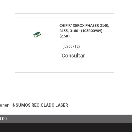
CHIP P/ XEROX PHASER 3140,
3155, 3160 - (108R00909) -
(2.5K)
(
ILS00712
)
Consultar
Toner
|
INSUMOS RECICLADO LASER
4:00