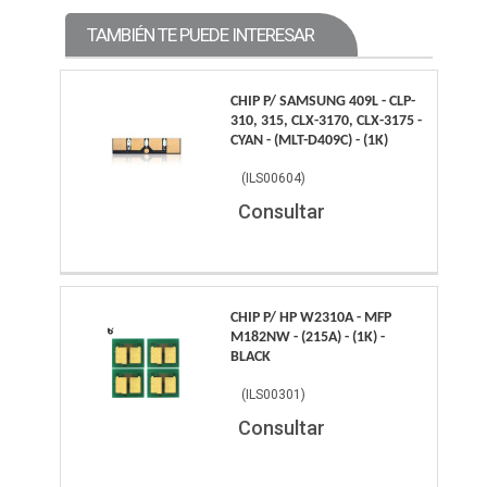
TAMBIÉN TE PUEDE INTERESAR
CHIP P/ SAMSUNG 409L - CLP-
310, 315, CLX-3170, CLX-3175 -
CYAN - (MLT-D409C) - (1K)
(
ILS00604
)
Consultar
CHIP P/ HP W2310A - MFP
M182NW - (215A) - (1K) -
BLACK
(
ILS00301
)
Consultar