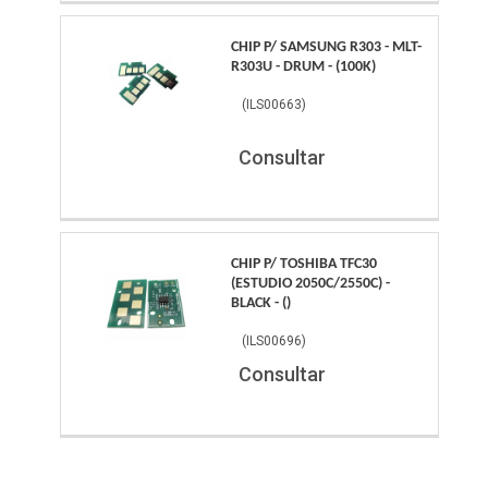
CHIP P/ SAMSUNG R303 - MLT-
R303U - DRUM - (100K)
(
ILS00663
)
Consultar
CHIP P/ TOSHIBA TFC30
(ESTUDIO 2050C/2550C) -
BLACK - ()
(
ILS00696
)
Consultar