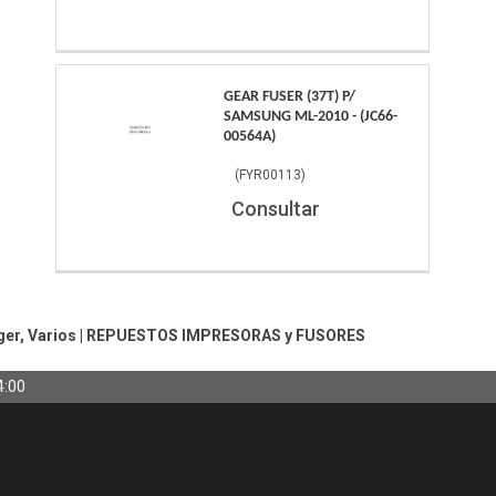
GEAR FUSER (37T) P/
SAMSUNG ML-2010 - (JC66-
00564A)
(
FYR00113
)
Consultar
ger, Varios
|
REPUESTOS IMPRESORAS y FUSORES
4:00