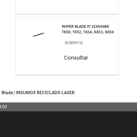
WIPER BLADE P/ LEXMARK
T650, T652, T654, X653, X654
(
ILS00972
)
Consultar
r Blade
|
INSUMOS RECICLADO LASER
4:00