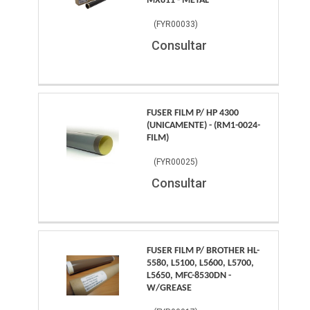
MX811 - METAL
(
FYR00033
)
Consultar
FUSER FILM P/ HP 4300
(UNICAMENTE) - (RM1-0024-
FILM)
(
FYR00025
)
Consultar
FUSER FILM P/ BROTHER HL-
5580, L5100, L5600, L5700,
L5650, MFC-8530DN -
W/GREASE