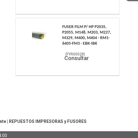
FUSER FILM P/ HP P2035,
P2055, M148, M203, M227,
M329, M400, M404 - RM1-
6405-FM3 - EBK-IBK
(
FYR00028
)
Consultar
nte
|
REPUESTOS IMPRESORAS y FUSORES
4:00