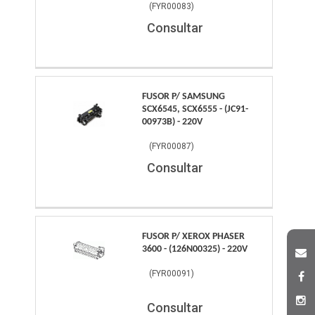
(
FYR00083
)
Consultar
FUSOR P/ SAMSUNG
SCX6545, SCX6555 - (JC91-
00973B) - 220V
(
FYR00087
)
Consultar
FUSOR P/ XEROX PHASER
3600 - (126N00325) - 220V
(
FYR00091
)
Consultar