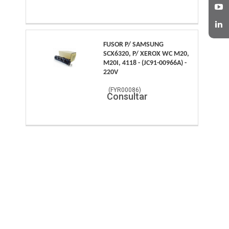
FUSOR P/ SAMSUNG
SCX6320, P/ XEROX WC M20,
M20I, 4118 - (JC91-00966A) -
220V
(
FYR00086
)
Consultar