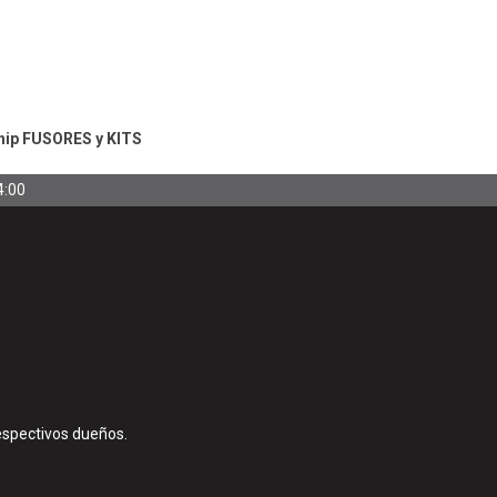
hip
FUSORES y KITS
4:00
espectivos dueños.