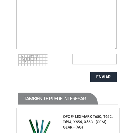
ENVIAR
TAMBIÉN TE PUEDE INTERESAR
OPC P/ LEXMARK T650, T652,
T654, X656, X653 - (OEM) -
GEAR - (AG)