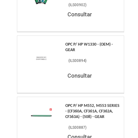
(
ILS00902
)
Consultar
OPC P/ HP W1330 - (OEM) -
GEAR
(
ILS00894
)
Consultar
OPC P/ HP M552, M553 SERIES
- (CF360A, CF361A, CF362A,
CF363A) - (508) - GEAR
(
ILS00887
)
Consultar