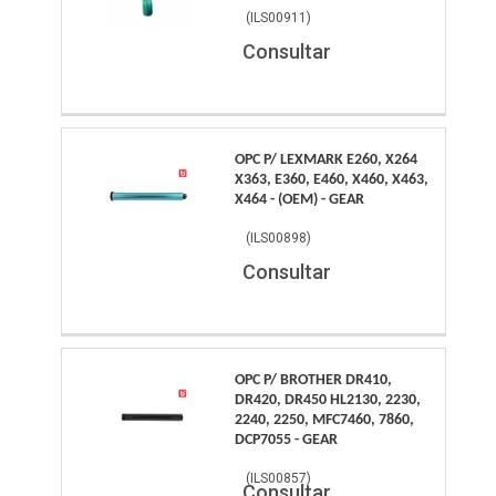
(
ILS00911
)
Consultar
OPC P/ LEXMARK E260, X264
X363, E360, E460, X460, X463,
X464 - (OEM) - GEAR
(
ILS00898
)
Consultar
OPC P/ BROTHER DR410,
DR420, DR450 HL2130, 2230,
2240, 2250, MFC7460, 7860,
DCP7055 - GEAR
(
ILS00857
)
Consultar