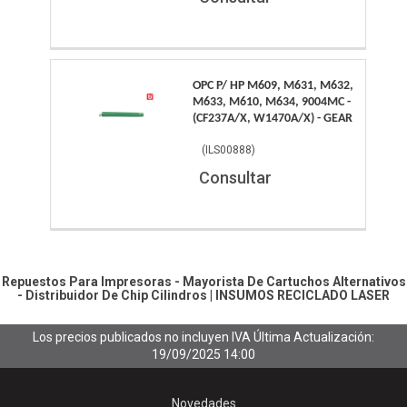
OPC P/ HP M609, M631, M632,
M633, M610, M634, 9004MC -
(CF237A/X, W1470A/X) - GEAR
(
ILS00888
)
Consultar
Repuestos Para Impresoras - Mayorista De Cartuchos Alternativos
- Distribuidor De Chip
Cilindros
|
INSUMOS RECICLADO LASER
Los precios publicados no incluyen IVA
Última Actualización:
19/09/2025 14:00
Novedades